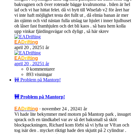
bakvagnen och över roterade bägge kvalrunorna . bilen är hel
iaf och vi har hittat felet. då vi bytt till Wisefab v2 för året har
vi inte haft möjlighet testa det fullt ut , då elmia banan är mer
än ojämn och vid nästan fulla utslag tar hjulet i inner hjulhuset
oh låser fast framhjulen och det bli kaos . så bara hem kolla
upp vinkar fjärdingsvägar och dyligt , så här skrev
EADrifting
april 20 , 2025
1 år
EADrifting
april 20 , 2025
1 år
0 kommentarer
893 visningar
🚧 Problem på Mantorp!
🚧 Problem på Mantorp!
EADrifting
·
november 24 , 2024
1 år
Vi hade lite bekymmer med motorn på Mantorp park , insuget
sprack och en tändkabel var av så det baksmall så sköt
blockpackningen, Richard kom förbi så vi lyfta ur V8:an och
tog isär den . mycket riktigt hade den skjutit på 2 cylindrar .