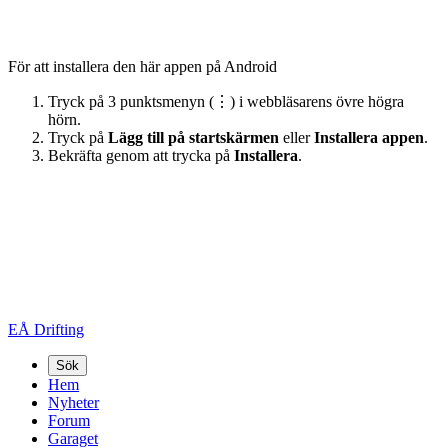
För att installera den här appen på Android
Tryck på 3 punktsmenyn (⋮) i webbläsarens övre högra
hörn.
Tryck på
Lägg till på startskärmen
eller
Installera appen
.
Bekräfta genom att trycka på
Installera
.
EÅ Drifting
Sök
Hem
Nyheter
Forum
Garaget