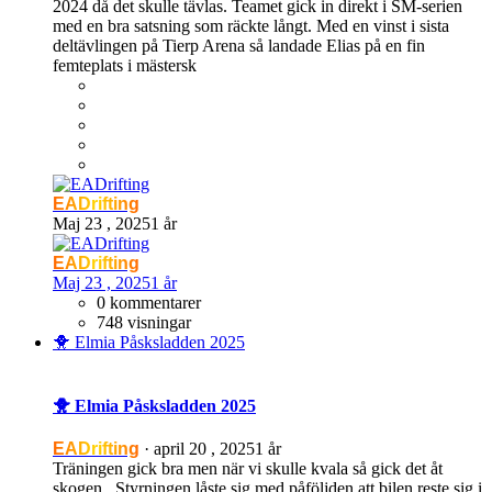
2024 då det skulle tävlas. Teamet gick in direkt i SM-serien
med en bra satsning som räckte långt. Med en vinst i sista
deltävlingen på Tierp Arena så landade Elias på en fin
femteplats i mästersk
EADrifting
Maj 23 , 2025
1 år
EADrifting
Maj 23 , 2025
1 år
0 kommentarer
748 visningar
🐥 Elmia Påsksladden 2025
🐥 Elmia Påsksladden 2025
EADrifting
·
april 20 , 2025
1 år
Träningen gick bra men när vi skulle kvala så gick det åt
skogen . Styrningen låste sig med påföljden att bilen reste sig i