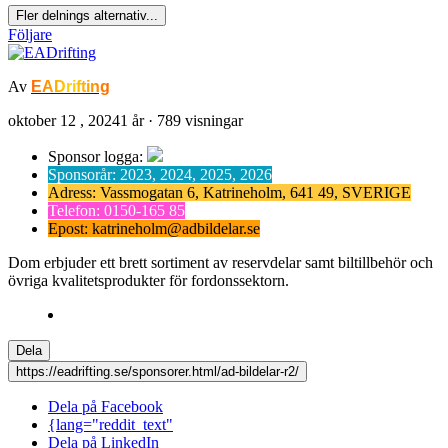
Fler delnings alternativ...
Följare
Av
EADrifting
oktober 12 , 2024
1 år
· 789 visningar
Sponsor logga:
Sponsorår: 2023, 2024, 2025, 2026
Adress: Vassmogatan 6, Katrineholm, 641 49, SVERIGE
Telefon: 0150-165 85
Epost: katrineholm@adbildelar.se
Dom erbjuder ett brett sortiment av reservdelar samt biltillbehör och
övriga kvalitetsprodukter för fordonssektorn.
Dela
https://eadrifting.se/sponsorer.html/ad-bildelar-r2/
Dela på Facebook
{lang="reddit_text"
Dela på LinkedIn