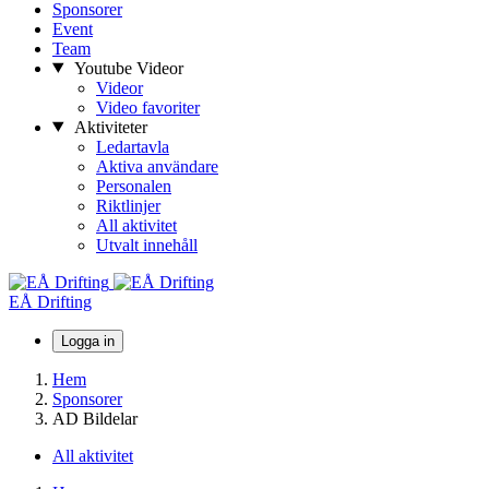
Sponsorer
Event
Team
Youtube Videor
Videor
Video favoriter
Aktiviteter
Ledartavla
Aktiva användare
Personalen
Riktlinjer
All aktivitet
Utvalt innehåll
EÅ Drifting
Logga in
Hem
Sponsorer
AD Bildelar
All aktivitet