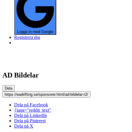
Logga in med Google
Registrera dig
AD Bildelar
Dela
https://eadrifting.se/sponsorer.html/ad-bildelar-r2/
Dela på Facebook
{lang="reddit_text"
Dela på LinkedIn
Dela på Pinterest
Dela på X