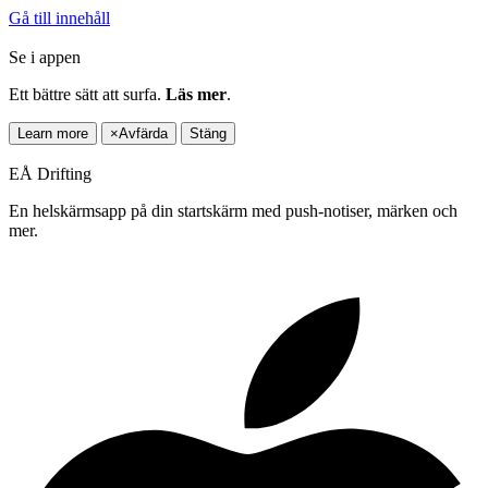
Gå till innehåll
Se i appen
Ett bättre sätt att surfa.
Läs mer
.
Learn more
×
Avfärda
Stäng
EÅ Drifting
En helskärmsapp på din startskärm med push-notiser, märken och
mer.