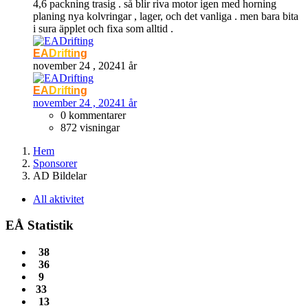
4,6 packning trasig . så blir riva motor igen med horning
planing nya kolvringar , lager, och det vanliga . men bara bita
i sura äpplet och fixa som alltid .
EADrifting
november 24 , 2024
1 år
EADrifting
november 24 , 2024
1 år
0 kommentarer
872 visningar
Hem
Sponsorer
AD Bildelar
All aktivitet
EÅ Statistik
38
36
9
33
13