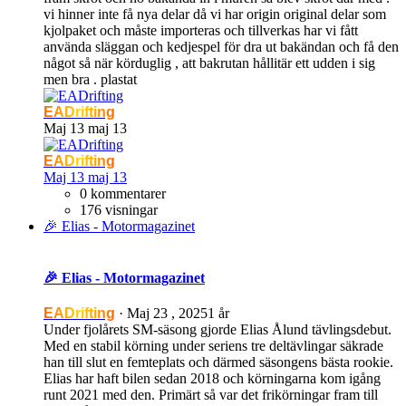
vi hinner inte få nya delar då vi har origin original delar som
kjolpaket och måste importeras och tillverkas har vi fått
använda släggan och kedjespel för dra ut bakändan och få den
något så när körduglig , att bakrutan hållitär ett udden i sig
men bra . plastat
EADrifting
Maj 13
maj 13
EADrifting
Maj 13
maj 13
0 kommentarer
176 visningar
🎉 Elias - Motormagazinet
🎉 Elias - Motormagazinet
EADrifting
·
Maj 23 , 2025
1 år
Under fjolårets SM-säsong gjorde Elias Ålund tävlingsdebut.
Med en stabil körning under seriens tre deltävlingar säkrade
han till slut en femteplats och därmed säsongens bästa rookie.
Elias har haft bilen sedan 2018 och körningarna kom igång
runt 2021 med den. Primärt så var det frikörningar fram till