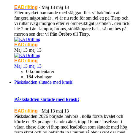
EADrifting
·
Maj 13
maj 13
Efter mycket hamrande med släggan fick vi bakändan att
fungera något sånär , vi är nu redo för sm del ett på Tierp och
vi rullar iväg imorgon efter vi ombesiktigat lastbilen . den fick
lite 2:or i år . lampor, broms, stötdämpare bak . så om bes på
morron sen drar vi från Örebro till Tierp.
EADrifting
Maj 13
maj 13
EADrifting
Maj 13
maj 13
0 kommentarer
164 visningar
Påsksladden slutade med krash!
Påsksladden slutade med krash!
EADrifting
·
Maj 13
maj 13
Påsksladden 2026 började halvbra . nolla första kvalet och
körde en 93 poänger i andra åket. topp 16 mot Josefsson i
våran chase åkte vi ihop med leadbilen som slutade med hög
fram skrot och hö bakända in i muren så blev skrot där med .