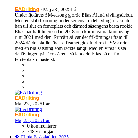
EADrifting
·
Maj 23 , 2025
1 år
Under fjolårets SM-säsong gjorde Elias Ålund tävlingsdebut.
Med en stabil körning under seriens tre deltävlingar säkrade
han till slut en femteplats och därmed säsongens bästa rookie.
Elias har haft bilen sedan 2018 och körningarna kom igång
runt 2021 med den. Primärt så var det frikörningar fram till
2024 då det skulle tävlas. Teamet gick in direkt i SM-serien
med en bra satsning som räckte långt. Med en vinst i sista
deltävlingen på Tierp Arena så landade Elias på en fin
femteplats i mästersk
EADrifting
Maj 23 , 2025
1 år
EADrifting
Maj 23 , 2025
1 år
0 kommentarer
748 visningar
🐥 Elmia Påsksladden 2025