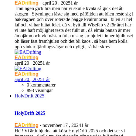
EADrifting
·
april 20 , 2025
1 år
Träningen gick bra men när vi skulle kvala så gick det åt
skogen . Styrningen låste sig med påföljden att bilen reste sig i
bakvagnen och över roterade bägge kvalrunorna . bilen är hel
iaf och vi har hittat felet. då vi bytt till Wisefab v2 för året har
vi inte haft möjlighet testa det fullt ut , då elmia banan är mer
än ojämn och vid nästan fulla utslag tar hjulet i inner hjulhuset
oh låser fast framhjulen och det bli kaos . så bara hem kolla
upp vinkar fjärdingsvägar och dyligt , så här skrev
EADrifting
april 20 , 2025
1 år
EADrifting
april 20 , 2025
1 år
0 kommentarer
893 visningar
HolyDrift 2025
HolyDrift 2025
EADrifting
·
november 17 , 2024
1 år
Hej! Vi är inbjudna att köra HolyDrift 2025 och det ser vi