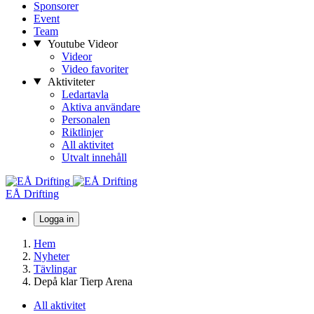
Sponsorer
Event
Team
Youtube Videor
Videor
Video favoriter
Aktiviteter
Ledartavla
Aktiva användare
Personalen
Riktlinjer
All aktivitet
Utvalt innehåll
EÅ Drifting
Logga in
Hem
Nyheter
Tävlingar
Depå klar Tierp Arena
All aktivitet