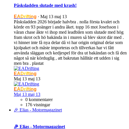
Påsksladden slutade med krash!
EADrifting
·
Maj 13
maj 13
Påsksladden 2026 började halvbra . nolla första kvalet och
körde en 93 poänger i andra åket. topp 16 mot Josefsson i
våran chase åkte vi ihop med leadbilen som slutade med hög
fram skrot och hö bakända in i muren så blev skrot där med .
vi hinner inte få nya delar då vi har origin original delar som
kjolpaket och måste importeras och tillverkas har vi fått
använda släggan och kedjespel för dra ut bakändan och få den
något så när körduglig , att bakrutan hållitär ett udden i sig
men bra . plastat
EADrifting
Maj 13
maj 13
EADrifting
Maj 13
maj 13
0 kommentarer
176 visningar
🎉 Elias - Motormagazinet
🎉 Elias - Motormagazinet