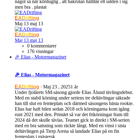
något så när körduglig , att bakrutan hållitär ett udden i sig
men bra . plastat
EADrifting
Maj 13
maj 13
EADrifting
Maj 13
maj 13
0 kommentarer
176 visningar
🎉 Elias - Motormagazinet
🎉 Elias - Motormagazinet
EADrifting
·
Maj 23 , 2025
1 år
Under fjolårets SM-säsong gjorde Elias Ålund tävlingsdebut.
Med en stabil körning under seriens tre deltävlingar säkrade
han till slut en femteplats och därmed säsongens bästa rookie.
Elias har haft bilen sedan 2018 och körningarna kom igång
runt 2021 med den. Primärt så var det frikörningar fram till
2024 då det skulle tävlas. Teamet gick in direkt i SM-serien
med en bra satsning som räckte långt. Med en vinst i sista
deltävlingen på Tierp Arena så landade Elias på en fin
femteplats i mästersk