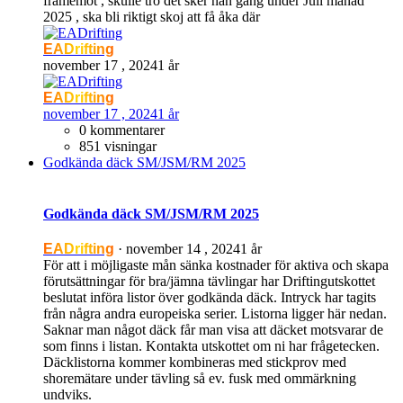
framemot , skulle tro det sker nån gång under Juli månad
2025 , ska bli riktigt skoj att få åka där
EADrifting
november 17 , 2024
1 år
EADrifting
november 17 , 2024
1 år
0 kommentarer
851 visningar
Godkända däck SM/JSM/RM 2025
Godkända däck SM/JSM/RM 2025
EADrifting
·
november 14 , 2024
1 år
För att i möjligaste mån sänka kostnader för aktiva och skapa
förutsättningar för bra/jämna tävlingar har Driftingutskottet
beslutat införa listor över godkända däck. Intryck har tagits
från några andra europeiska serier. Listorna ligger här nedan.
Saknar man något däck får man visa att däcket motsvarar de
som finns i listan. Kontakta utskottet om ni har frågetecken.
Däcklistorna kommer kombineras med stickprov med
shoremätare under tävling så ev. fusk med ommärkning
undviks.