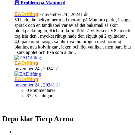
🚧 Problem på Mantorp!
EADrifting
·
november 24 , 2024
1 år
Vi hade lite bekymmer med motorn på Mantorp park , insuget
sprack och en tändkabel var av så det baksmall så sköt
blockpackningen, Richard kom förbi så vi lyfta ur V8:an och
tog isär den . mycket riktigt hade den skjutit på 2 cylindrar .
4,6 packning trasig . så blir riva motor igen med horning
planing nya kolvringar , lager, och det vanliga . men bara bita
i sura äpplet och fixa som alltid .
EADrifting
november 24 , 2024
1 år
EADrifting
november 24 , 2024
1 år
0 kommentarer
872 visningar
Depå klar Tierp Arena