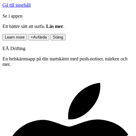
Gå till innehåll
Se i appen
Ett bättre sätt att surfa.
Läs mer
.
Learn more
×
Avfärda
Stäng
EÅ Drifting
En helskärmsapp på din startskärm med push-notiser, märken och
mer.