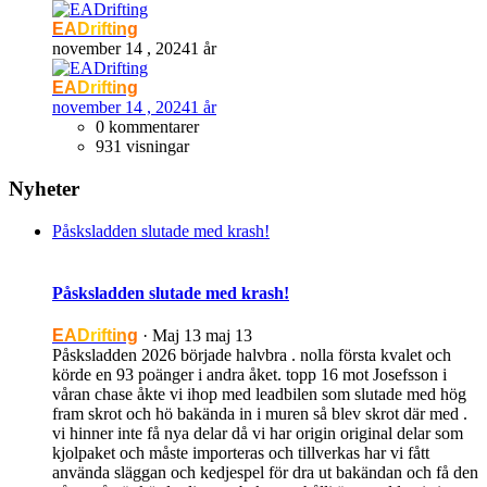
EADrifting
november 14 , 2024
1 år
EADrifting
november 14 , 2024
1 år
0 kommentarer
931 visningar
Nyheter
Påsksladden slutade med krash!
Påsksladden slutade med krash!
EADrifting
·
Maj 13
maj 13
Påsksladden 2026 började halvbra . nolla första kvalet och
körde en 93 poänger i andra åket. topp 16 mot Josefsson i
våran chase åkte vi ihop med leadbilen som slutade med hög
fram skrot och hö bakända in i muren så blev skrot där med .
vi hinner inte få nya delar då vi har origin original delar som
kjolpaket och måste importeras och tillverkas har vi fått
använda släggan och kedjespel för dra ut bakändan och få den