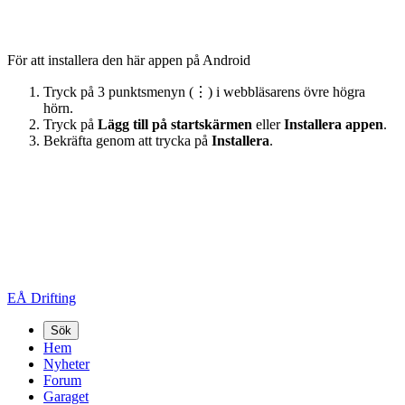
För att installera den här appen på Android
Tryck på 3 punktsmenyn (⋮) i webbläsarens övre högra
hörn.
Tryck på
Lägg till på startskärmen
eller
Installera appen
.
Bekräfta genom att trycka på
Installera
.
EÅ Drifting
Sök
Hem
Nyheter
Forum
Garaget