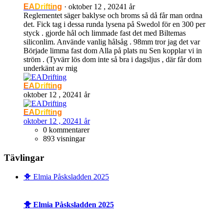
EADrifting
·
oktober 12 , 2024
1 år
Reglementet säger baklyse och broms så då får man ordna
det. Fick tag i dessa runda lysena på Swedol för en 300 per
styck . gjorde hål och limmade fast det med Biltemas
siliconlim. Använde vanlig hålsåg . 98mm tror jag det var
Började limma fast dom Alla på plats nu Sen kopplar vi in
ström . (Tyvärr lös dom inte så bra i dagsljus , där får dom
underkänt av mig
EADrifting
oktober 12 , 2024
1 år
EADrifting
oktober 12 , 2024
1 år
0 kommentarer
893 visningar
Tävlingar
🐥 Elmia Påsksladden 2025
🐥 Elmia Påsksladden 2025