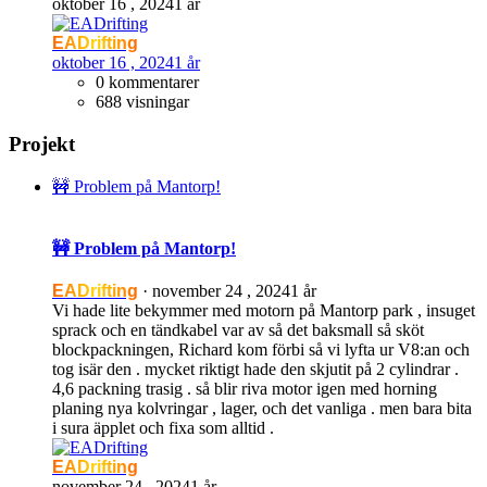
oktober 16 , 2024
1 år
EADrifting
oktober 16 , 2024
1 år
0 kommentarer
688 visningar
Projekt
🚧 Problem på Mantorp!
🚧 Problem på Mantorp!
EADrifting
·
november 24 , 2024
1 år
Vi hade lite bekymmer med motorn på Mantorp park , insuget
sprack och en tändkabel var av så det baksmall så sköt
blockpackningen, Richard kom förbi så vi lyfta ur V8:an och
tog isär den . mycket riktigt hade den skjutit på 2 cylindrar .
4,6 packning trasig . så blir riva motor igen med horning
planing nya kolvringar , lager, och det vanliga . men bara bita
i sura äpplet och fixa som alltid .
EADrifting
november 24 , 2024
1 år