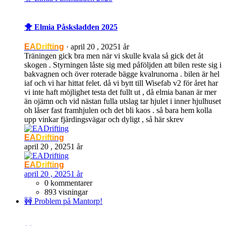
🐥 Elmia Påsksladden 2025
EADrifting
·
april 20 , 2025
1 år
Träningen gick bra men när vi skulle kvala så gick det åt
skogen . Styrningen låste sig med påföljden att bilen reste sig i
bakvagnen och över roterade bägge kvalrunorna . bilen är hel
iaf och vi har hittat felet. då vi bytt till Wisefab v2 för året har
vi inte haft möjlighet testa det fullt ut , då elmia banan är mer
än ojämn och vid nästan fulla utslag tar hjulet i inner hjulhuset
oh låser fast framhjulen och det bli kaos . så bara hem kolla
upp vinkar fjärdingsvägar och dyligt , så här skrev
EADrifting
april 20 , 2025
1 år
EADrifting
april 20 , 2025
1 år
0 kommentarer
893 visningar
🚧 Problem på Mantorp!