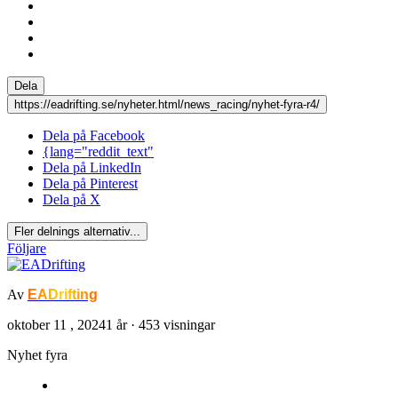
Dela
https://eadrifting.se/nyheter.html/news_racing/nyhet-fyra-r4/
Dela på Facebook
{lang="reddit_text"
Dela på LinkedIn
Dela på Pinterest
Dela på X
Fler delnings alternativ...
Följare
Av
EADrifting
oktober 11 , 2024
1 år
· 453 visningar
Nyhet fyra