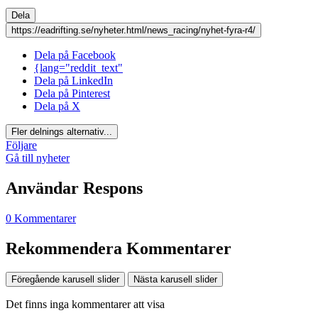
Dela
https://eadrifting.se/nyheter.html/news_racing/nyhet-fyra-r4/
Dela på Facebook
{lang="reddit_text"
Dela på LinkedIn
Dela på Pinterest
Dela på X
Fler delnings alternativ...
Följare
Gå till nyheter
Användar Respons
0 Kommentarer
Rekommendera Kommentarer
Föregående karusell slider
Nästa karusell slider
Det finns inga kommentarer att visa