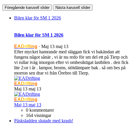
Föregående karusell slider
Nästa karusell slider
Bilen klar för SM 1 2026
Bilen klar för SM 1 2026
EADrifting
·
Maj 13
maj 13
Efter mycket hamrande med släggan fick vi bakändan att
fungera något sånär , vi är nu redo för sm del ett på Tierp och
vi rullar iväg imorgon efter vi ombesiktigat lastbilen . den fick
lite 2:or i år . lampor, broms, stötdämpare bak . så om bes på
morron sen drar vi från Örebro till Tierp.
EADrifting
Maj 13
maj 13
EADrifting
Maj 13
maj 13
0 kommentarer
164 visningar
Påsksladden slutade med krash!