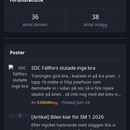
Forumstatistik
36
38
Antal ämnen
Antal inlägg
Poster
SDC Fällfors slutade inge bra
SDC Fällfors slutade inge bra
Träningen gick bra , kvalade in på 6:e plats . i
topp 16 mötte vi Filip Josefsson som
dammade in i sidan på oss så vi fick rejäla
skador på bilen . så inte nog med det blev vi
diskade i topp 8 för att vi ville ta bort imma
Av
, ·
Postad
Juni 24
EADrifting
från framrutan innan battle topp 8 . så vi blev
[Artikel] Bilen klar för SM 1 2026
diskad för att vi tänkte på säkerheten men
[Artikel] Bilen klar för SM 1 2026
man får inte röra bilen under stegen så
regler är regler men vi slutade ändå på en 5
Efter mycket hamrande med släggan fick vi