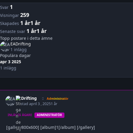
1
Svar
259
Visningar
1 år
1 år
Skapades
1 år
1 år
Senaste svar
Topp postare i detta ämne
EADrifting
1 inlägg
Populära dagar
apr 3 2025
1 inlägg
Expandera ämnes överblick
EADrifting
Ägarst
Administratör
Postad
april 3 , 2025
1 år
INLÄGGS ÄGARE
ADMINISTRATÖR
[gallery800x600] [album]1[/album] [/gallery]