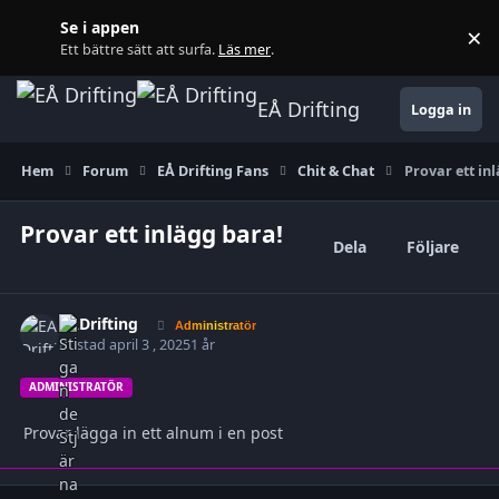
Gå till innehåll
Se i appen
×
A
Ett bättre sätt att surfa.
Läs mer
.
EÅ Drifting
Logga in
Hem
Forum
EÅ Drifting Fans
Chit & Chat
Provar ett in
Provar ett inlägg bara!
Dela
Följare
EADrifting
Ägarst
Administratör
Postad
april 3 , 2025
1 år
ADMINISTRATÖR
Provar lägga in ett alnum i en post