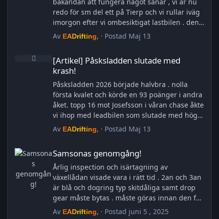
plats och ligger nu på fjärde plats i serien ..
bakändan att fungera något sånär , vi är nu
Bilen då ? ja den är på rep och uppsatt i
redo för sm del ett på Tierp och vi rullar iväg
riktbänk så vi ska försöka få lite ordning på
imorgon efter vi ombesiktigat lastbilen . den
den så den håller dom sista två
fick lite 2:or i år . lampor, broms, stötdämpare
Av
, ·
Postad
Maj 13
EADrifting
deltävlingarna (om vi honner få ihop den)
bak . så om bes på morron sen drar vi från
Så finns att göra i garaget men det är tur det
[Artikel] Påsksladden slutade med krash!
Örebro till Tierp.
[Artikel] Påsksladden slutade med
är ett längre uppehåll innan del 3 startar i
krash!
Falkenberg ..
Visa hela nyhet
Påsksladden 2026 började halvbra . nolla
första kvalet och körde en 93 poänger i andra
åket. topp 16 mot Josefsson i våran chase åkte
vi ihop med leadbilen som slutade med hög
fram skrot och hö bakända in i muren så blev
Av
, ·
Postad
Maj 13
EADrifting
skrot där med . vi hinner inte få nya delar då
Samsonas genomgång!
vi har origin original delar som kjolpaket och
Samsonas genomgång!
måste importeras och tillverkas har vi fått
använda släggan och kedjespel för dra ut
Årlig inspection och isärtagning av
bakändan och få den något så när körduglig ,
växellådan visade vara i rätt tid . 2an och 3an
att bakrutan hållitär ett udden i sig men bra .
är blå och dogring typ skitdåliga samt drop
plastat ihop framända och fick tag i en abs
gear måste bytas . måste göras innan den får
plast framstöt origin som vi fått lackad och
gå ut på banan igen
Av
, ·
Postad
juni 5 , 2025
EADrifting
satt på plats